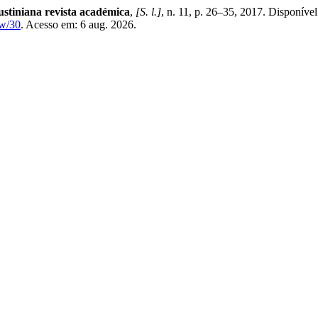
stiniana revista académica
,
[S. l.]
, n. 11, p. 26–35, 2017. Disponíve
ew/30
. Acesso em: 6 aug. 2026.