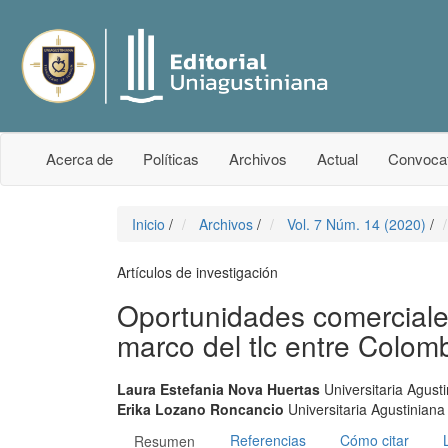
Acerca de
Políticas
Archivos
Actual
Convocat
Inicio
/
Archivos
/
Vol. 7 Núm. 14 (2020)
/
Artículos de investigación
Oportunidades comerciales
marco del tlc entre Colo
Laura Estefania Nova Huertas
Universitaria Agust
Erika Lozano Roncancio
Universitaria Agustinian
Referencias
Cómo citar
Resumen