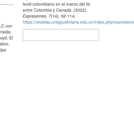
textil colombiano en el marco del tlc
entre Colombia y Canadá. (2022).
Expresiones
,
7
(14), 92-114.
a
https://revistas.uniagustiniana.edu.co/index.php/expresione
TLC con
rmedio
Más formatos de cita
oyd. El
ativo.
tipo